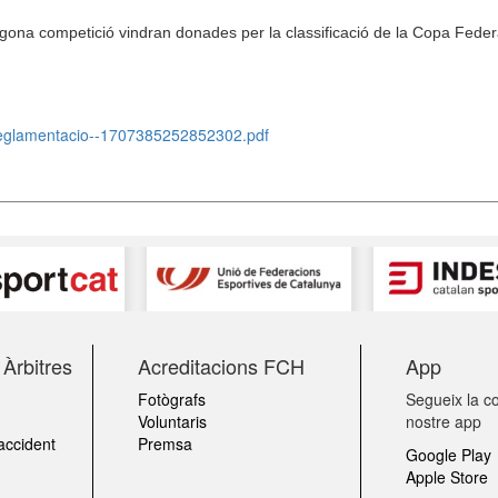
segona competició vindran donades per la classificació de la Copa Feder
/reglamentacio--1707385252852302.pdf
Àrbitres
Acreditacions FCH
App
Fotògrafs
Segueix la co
Voluntaris
nostre app
accident
Premsa
Google Play
Apple Store