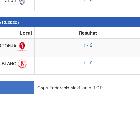
/12/2025)
Local
Resultat
1 - 2
TARONJA
1 - 9
C BLANC
Copa Federació aleví femení GD