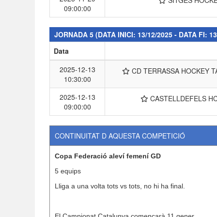
09:00:00
JORNADA 5
(DATA INICI: 13/12/2025 - DATA FI: 13
Data
2025-12-13
CD TERRASSA HOCKEY 
10:30:00
2025-12-13
CASTELLDEFELS H
09:00:00
CONTINUITAT D AQUESTA COMPETICIÓ
Copa Federació aleví femení GD
5 equips
Lliga a una volta tots vs tots, no hi ha final.
El Campionat Catalunya començarà 11 gener.