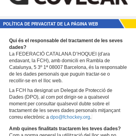
POLÍTICA DE PRIVACITAT DE LA PÁGINA WEB
Qui és el responsable del tractament de les seves
dades?
La FEDERACIÓ CATALANA D’HOQUEI (d'ara
endavant, la FCH), amb domicili en Rambla de
Catalunya, 5 3º 1ª 08007 Barcelona, és la responsable
de les dades personals que puguin tractar-se o
recollir-se en el lloc web.
La FCH ha designat un Delegat de Protecció de
Dades (DPO), al com pot dirigir-se a qualsevol
moment per consultar qualsevol dubte sobre el
tractament de les seves dades personals mitjançant
correu electrònic a
dpo@fchockey.org
.
Amb quines finalitats tractarem les teves dades?
Com a norma general la utilització del lloc web no