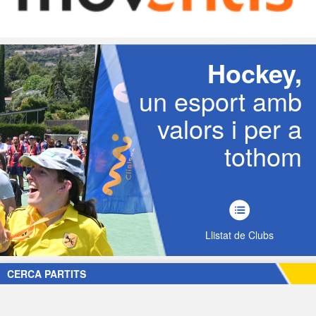
Hockey,
un esport amb
valors i per a
tothom
Llistat de Clubs
CERCA PARTITS