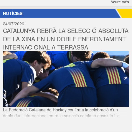
Veure més
NOTÍCIES
24/07/2026
CATALUNYA REBRÀ LA SELECCIÓ ABSOLUTA
DE LA XINA EN UN DOBLE ENFRONTAMENT
INTERNACIONAL A TERRASSA
La Federació Catalana de Hockey confirma la celebració d'un
doble duel internacional entre la selecció catalana absoluta i la
selecció nacional de la Xina. Aquests enfrontaments serviran com a
preparació d'alt nivell i com una oportunitat per veure el combinat