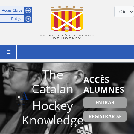
Accès Clubs
Botiga
The
ACCÈS
Catalan
ALUMNES
Hockey
ENTRAR
Knowledge
REGISTRAR-SE