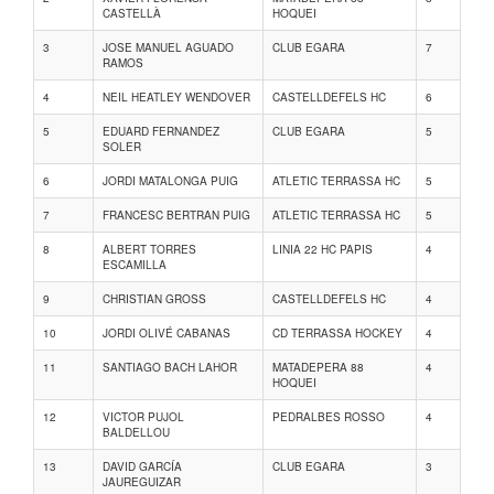
CASTELLÀ
HOQUEI
3
JOSE MANUEL AGUADO
CLUB EGARA
7
RAMOS
4
NEIL HEATLEY WENDOVER
CASTELLDEFELS HC
6
5
EDUARD FERNANDEZ
CLUB EGARA
5
SOLER
6
JORDI MATALONGA PUIG
ATLETIC TERRASSA HC
5
7
FRANCESC BERTRAN PUIG
ATLETIC TERRASSA HC
5
8
ALBERT TORRES
LINIA 22 HC PAPIS
4
ESCAMILLA
9
CHRISTIAN GROSS
CASTELLDEFELS HC
4
10
JORDI OLIVÉ CABANAS
CD TERRASSA HOCKEY
4
11
SANTIAGO BACH LAHOR
MATADEPERA 88
4
HOQUEI
12
VICTOR PUJOL
PEDRALBES ROSSO
4
BALDELLOU
13
DAVID GARCÍA
CLUB EGARA
3
JAUREGUIZAR