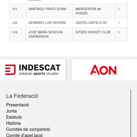
101
SANTIAGO PRATS SORIA
MATADEPERA 88
1
HOQUEI
102
GERARDO LUIS ROSSINI
CASTELLDEFELS HC
1
103
JOSÉ MARÍA SEGOVIA
SITGES HOCKEY CLUB
1
USANDIZAGA
La Federació
Presentació
Junta
Estatuts
Història
Comités de competició
Comité d'apel.lació