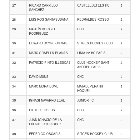
27
RICARD CARRILLO
CASTELLDEFELS HC
2
SANCHEZ
28
LUIS ROS SANTASUSANA
PEDRALBES ROSSO
2
29
MARTÍN DOPAZO
CHC
2
RODRÍGUEZ
30
EDWARD DOYNE-DITMAS
SITGES HOCKEY CLUB
2
31
MARC GRAELLS PLANAS
LINIA 22 HC PAPIS
2
32
PATRICIO PINTO ILLESCAS
CLUB HOCKEY SANT
2
ANDREU PAPIS
33
DAVID MUUS
CHC
2
34
MARC MORA BOVE
MATADEPERA 88
2
HOQUEI
35
IGNASI NAVARRO LEAL
JUNIOR FC
2
36
PIETER EGBERS
CHC
2
37
JUAN IGNACIO DE LA
CHC
2
FUENTE RODRIGUEZ
38
FEDERICO OSCARIS
SITGES HOCKEY CLUB
2