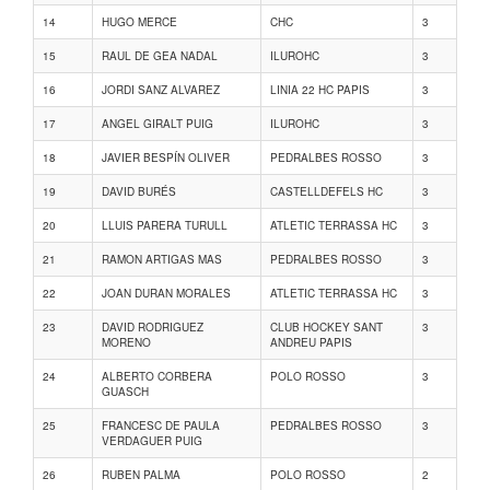
14
HUGO MERCE
CHC
3
15
RAUL DE GEA NADAL
ILUROHC
3
16
JORDI SANZ ALVAREZ
LINIA 22 HC PAPIS
3
17
ANGEL GIRALT PUIG
ILUROHC
3
18
JAVIER BESPÍN OLIVER
PEDRALBES ROSSO
3
19
DAVID BURÉS
CASTELLDEFELS HC
3
20
LLUIS PARERA TURULL
ATLETIC TERRASSA HC
3
21
RAMON ARTIGAS MAS
PEDRALBES ROSSO
3
22
JOAN DURAN MORALES
ATLETIC TERRASSA HC
3
23
DAVID RODRIGUEZ
CLUB HOCKEY SANT
3
MORENO
ANDREU PAPIS
24
ALBERTO CORBERA
POLO ROSSO
3
GUASCH
25
FRANCESC DE PAULA
PEDRALBES ROSSO
3
VERDAGUER PUIG
26
RUBEN PALMA
POLO ROSSO
2