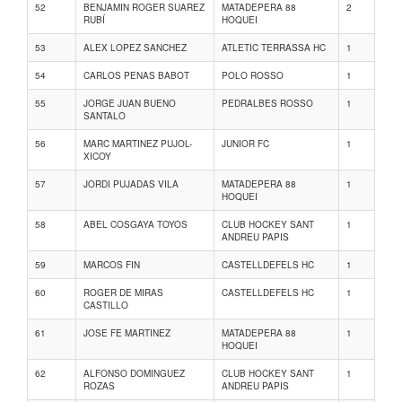
52
BENJAMIN ROGER SUAREZ
MATADEPERA 88
2
RUBÍ
HOQUEI
53
ALEX LOPEZ SANCHEZ
ATLETIC TERRASSA HC
1
54
CARLOS PENAS BABOT
POLO ROSSO
1
55
JORGE JUAN BUENO
PEDRALBES ROSSO
1
SANTALO
56
MARC MARTINEZ PUJOL-
JUNIOR FC
1
XICOY
57
JORDI PUJADAS VILA
MATADEPERA 88
1
HOQUEI
58
ABEL COSGAYA TOYOS
CLUB HOCKEY SANT
1
ANDREU PAPIS
59
MARCOS FIN
CASTELLDEFELS HC
1
60
ROGER DE MIRAS
CASTELLDEFELS HC
1
CASTILLO
61
JOSE FE MARTINEZ
MATADEPERA 88
1
HOQUEI
62
ALFONSO DOMINGUEZ
CLUB HOCKEY SANT
1
ROZAS
ANDREU PAPIS