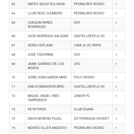
63
MATEO SEGUÍ SOLOAGA
PEDRALBES ROSSO
1
64
LLUÍS ROIG CLEMENTE
PEDRALBES ROSSO
1
65
JOAQUIN PARDO
CHC
1
RODRIGUEZ
66
IGOR SARRIEGUI SALAZAR
CASTELLDEFELS HC
1
67
SERGI HOFLAND
LINIA 22 HC PAPIS
1
68
JOSE TISCORNIA
CHC
1
69
JAIME GARRIDO DE LOS
CHC
1
MOZOS
70
JORDI JOAN GARCIA MIRO
POLO ROSSO
1
71
EMILIO MANGIRON MIRO
CASTELLDEFELS HC
1
72
MIGUEL ANGEL RIBÓ
JUNIOR FC
1
CARRUESCO
73
PETR PIPEK
CLUB EGARA
1
74
DAVID MORENO PUJOL
CD TERRASSA HOCKEY
1
75
MOISÉS OLLER ANGUSTO
PEDRALBES ROSSO
1