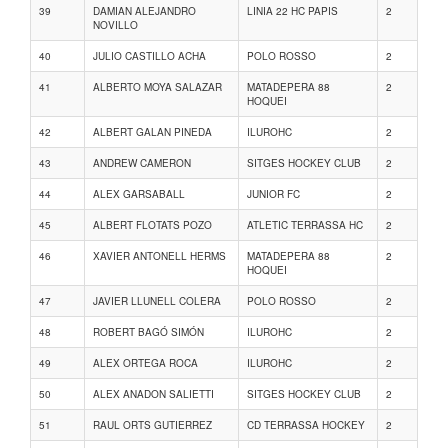
39
DAMIAN ALEJANDRO
LINIA 22 HC PAPIS
2
NOVILLO
40
JULIO CASTILLO ACHA
POLO ROSSO
2
41
ALBERTO MOYA SALAZAR
MATADEPERA 88
2
HOQUEI
42
ALBERT GALAN PINEDA
ILUROHC
2
43
ANDREW CAMERON
SITGES HOCKEY CLUB
2
44
ALEX GARSABALL
JUNIOR FC
2
45
ALBERT FLOTATS POZO
ATLETIC TERRASSA HC
2
46
XAVIER ANTONELL HERMS
MATADEPERA 88
2
HOQUEI
47
JAVIER LLUNELL COLERA
POLO ROSSO
2
48
ROBERT BAGÓ SIMÓN
ILUROHC
2
49
ALEX ORTEGA ROCA
ILUROHC
2
50
ALEX ANADON SALIETTI
SITGES HOCKEY CLUB
2
51
RAUL ORTS GUTIERREZ
CD TERRASSA HOCKEY
2