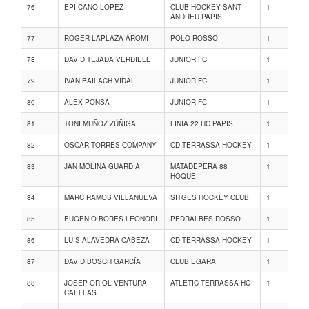
76
EPI CANO LOPEZ
CLUB HOCKEY SANT
1
ANDREU PAPIS
77
ROGER LAPLAZA AROMI
POLO ROSSO
1
78
DAVID TEJADA VERDIELL
JUNIOR FC
1
79
IVAN BAILACH VIDAL
JUNIOR FC
1
80
ALEX PONSA
JUNIOR FC
1
81
TONI MUÑOZ ZÚÑIGA
LINIA 22 HC PAPIS
1
82
OSCAR TORRES COMPANY
CD TERRASSA HOCKEY
1
83
JAN MOLINA GUARDIA
MATADEPERA 88
1
HOQUEI
84
MARC RAMOS VILLANUEVA
SITGES HOCKEY CLUB
1
85
EUGENIO BORES LEONORI
PEDRALBES ROSSO
1
86
LUIS ALAVEDRA CABEZA
CD TERRASSA HOCKEY
1
87
DAVID BOSCH GARCÍA
CLUB EGARA
1
88
JOSEP ORIOL VENTURA
ATLETIC TERRASSA HC
1
CAELLAS