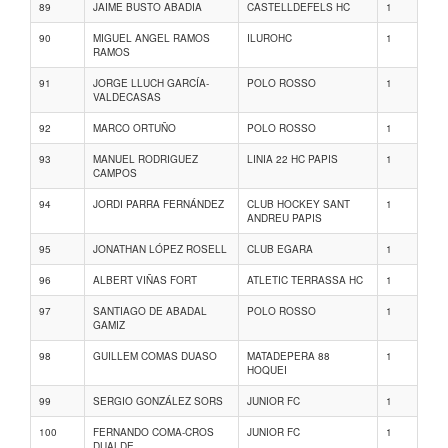
89
JAIME BUSTO ABADIA
CASTELLDEFELS HC
1
90
MIGUEL ANGEL RAMOS
ILUROHC
1
RAMOS
91
JORGE LLUCH GARCÍA-
POLO ROSSO
1
VALDECASAS
92
MARCO ORTUÑO
POLO ROSSO
1
93
MANUEL RODRIGUEZ
LINIA 22 HC PAPIS
1
CAMPOS
94
JORDI PARRA FERNÁNDEZ
CLUB HOCKEY SANT
1
ANDREU PAPIS
95
JONATHAN LÓPEZ ROSELL
CLUB EGARA
1
96
ALBERT VIÑAS FORT
ATLETIC TERRASSA HC
1
97
SANTIAGO DE ABADAL
POLO ROSSO
1
GAMIZ
98
GUILLEM COMAS DUASO
MATADEPERA 88
1
HOQUEI
99
SERGIO GONZÁLEZ SORS
JUNIOR FC
1
100
FERNANDO COMA-CROS
JUNIOR FC
1
DUALDE