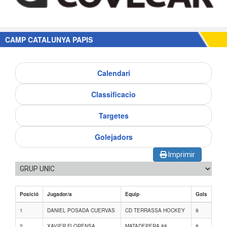
CAMP CATALUNYA PAPIS
Calendari
Classificacio
Targetes
Golejadors
Imprimir
Posició
Jugador/a
Equip
Gols
1
DANIEL POSADA CUERVAS
CD TERRASSA HOCKEY
9
2
XAVIER FLORENSA
MATADEPERA 88
8