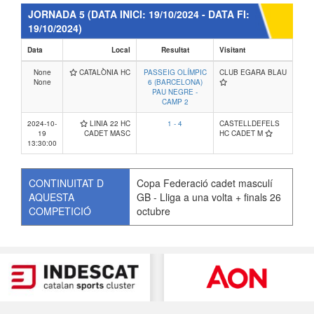
JORNADA 5
(DATA INICI: 19/10/2024 - DATA FI:
19/10/2024)
Data
Local
Resultat
Visitant
None
CATALÒNIA HC
PASSEIG OLÍMPIC
CLUB EGARA BLAU
None
6 (BARCELONA)
PAU NEGRE -
CAMP 2
2024-10-
LINIA 22 HC
1 - 4
CASTELLDEFELS
19
CADET MASC
HC CADET M
13:30:00
CONTINUITAT D
Copa Federació cadet masculí
AQUESTA
GB - Lliga a una volta + finals 26
COMPETICIÓ
octubre