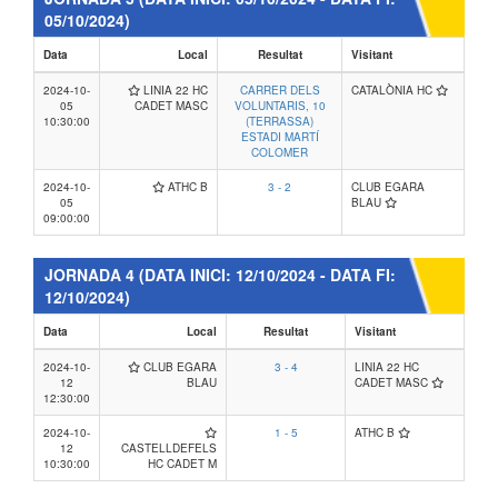
05/10/2024)
Data
Local
Resultat
Visitant
2024-10-
LINIA 22 HC
CARRER DELS
CATALÒNIA HC
05
CADET MASC
VOLUNTARIS, 10
10:30:00
(TERRASSA)
ESTADI MARTÍ
COLOMER
2024-10-
ATHC B
3 - 2
CLUB EGARA
05
BLAU
09:00:00
JORNADA 4
(DATA INICI: 12/10/2024 - DATA FI:
12/10/2024)
Data
Local
Resultat
Visitant
2024-10-
CLUB EGARA
3 - 4
LINIA 22 HC
12
BLAU
CADET MASC
12:30:00
2024-10-
1 - 5
ATHC B
12
CASTELLDEFELS
10:30:00
HC CADET M