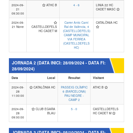
2024-09-
ATHC B
4 - 6
LINIA 22 HC
21
CADET MASC
09:30:00
2024-09-
Carrer Antic Camí
CATALÒNIA HC
21 None
CASTELLDEFELS
Ral de València, 4
HC CADET M
(CASTELLDEFELS)
CAMP MUNICIPAL
VIA FERREA
(CASTELLDEFELS
HC)
JORNADA 2
(DATA INICI: 28/09/2024 - DATA FI:
28/09/2024)
Data
Local
Resultat
Visitant
2024-09-
CATALÒNIA HC
PASSEIG OLÍMPIC
ATHC B
28
6 (BARCELONA)
11:00:00
PAU NEGRE -
CAMP 2
2024-09-
CLUB EGARA
5 - 0
CASTELLDEFELS
28
BLAU
HC CADET M
09:00:00
JORNADA 3
(DATA INICI: 05/10/2024 - DATA FI: