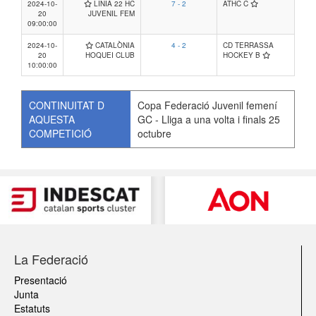
2024-10-
LINIA 22 HC
7 - 2
ATHC C
20
JUVENIL FEM
09:00:00
2024-10-
CATALÒNIA
4 - 2
CD TERRASSA
20
HOQUEI CLUB
HOCKEY B
10:00:00
CONTINUITAT D
Copa Federació Juvenil femení
AQUESTA
GC - Lliga a una volta i finals 25
COMPETICIÓ
octubre
La Federació
Presentació
Junta
Estatuts