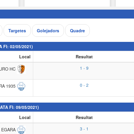
Targetes
Golejadors
Quadre
A FI: 02/05/2021)
Local
Resultat
1 - 9
LURO HC
0 - 2
RA 1935
DATA FI: 09/05/2021)
Local
Resultat
3 - 1
B EGARA