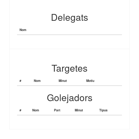
Delegats
Nom
Targetes
#
Nom
Minut
Motiu
Golejadors
#
Nom
Part
Minut
Tipus