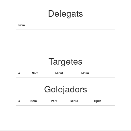
Delegats
Nom
Targetes
#
Nom
Minut
Motiu
Golejadors
#
Nom
Part
Minut
Tipus