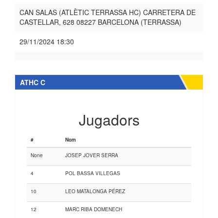
CAN SALAS (ATLÈTIC TERRASSA HC) CARRETERA DE
CASTELLAR, 628 08227 BARCELONA (TERRASSA)
29/11/2024 18:30
ATHC C
Jugadors
#
Nom
None
JOSEP JOVER SERRA
4
POL BASSA VILLEGAS
10
LEO MATALONGA PÉREZ
12
MARC RIBA DOMENECH