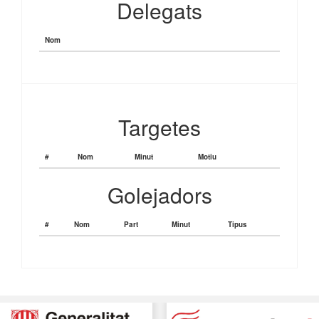
Delegats
Nom
Targetes
#
Nom
Minut
Motiu
Golejadors
#
Nom
Part
Minut
Tipus