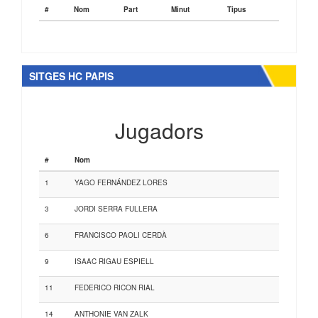
#
Nom
Part
Minut
Tipus
SITGES HC PAPIS
Jugadors
#
Nom
1
YAGO FERNÁNDEZ LORES
3
JORDI SERRA FULLERA
6
FRANCISCO PAOLI CERDÀ
9
ISAAC RIGAU ESPIELL
11
FEDERICO RICON RIAL
14
ANTHONIE VAN ZALK