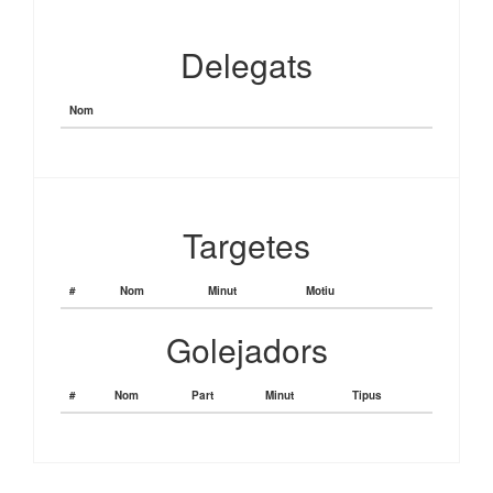
Delegats
Nom
Targetes
#
Nom
Minut
Motiu
Golejadors
#
Nom
Part
Minut
Tipus