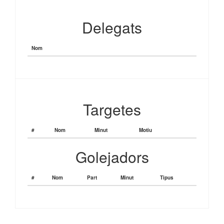
Delegats
Nom
Targetes
#
Nom
Minut
Motiu
Golejadors
#
Nom
Part
Minut
Tipus