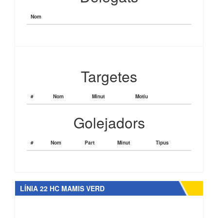
Nom
Targetes
#
Nom
Minut
Motiu
Golejadors
#
Nom
Part
Minut
Tipus
LÍNIA 22 HC MAMIS VERD