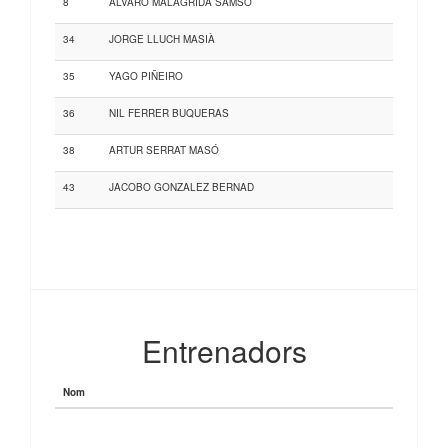
8
ÁLVARO MALAGRIDA SAMSÓ
34
JORGE LLUCH MASIÀ
35
YAGO PIÑEIRO
36
NIL FERRER BUQUERAS
38
ARTUR SERRAT MASÓ
43
JACOBO GONZALEZ BERNAD
Entrenadors
Nom