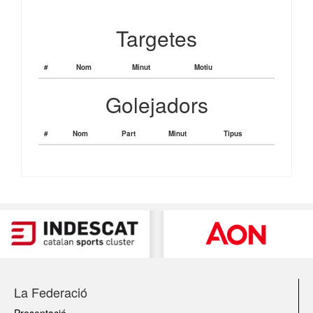
Targetes
#
Nom
Minut
Motiu
Golejadors
#
Nom
Part
Minut
Tipus
La Federació
Presentació