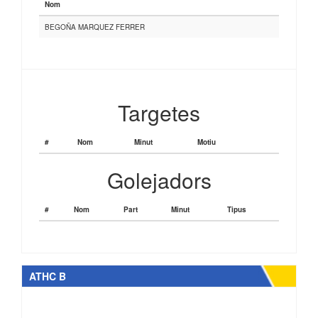
Nom
BEGOÑA MARQUEZ FERRER
Targetes
#
Nom
Minut
Motiu
Golejadors
#
Nom
Part
Minut
Tipus
ATHC B