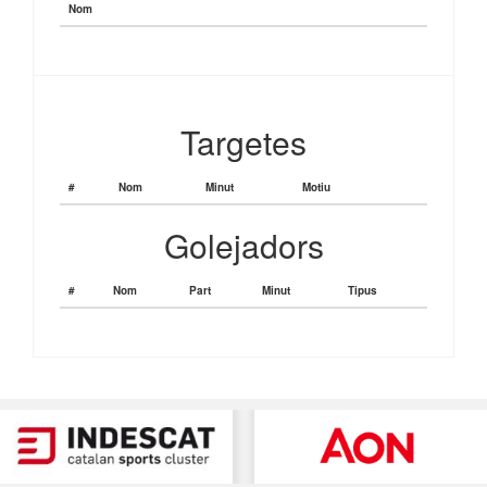
Nom
Targetes
#
Nom
Minut
Motiu
Golejadors
#
Nom
Part
Minut
Tipus