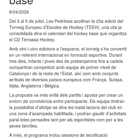
8/04/2026
Del 3 al 5 de juliol, Les Pedritxes acolliran la 25a edició del
Torneig Europeu d’Escoles de Hockey (TEEH), una cita ja
consolidada dins el calendari del hockey base que organitza
el CD Terrassa Hockey.
Amb vint-i-cinc edicions a l’esquena, el torneig s’ha convertit
en un referent internacional en formació esportiva. Durant
tres dies, infants i joves des de prebenjamins fins a cadets
compartiran competició amb equips de primer nivell de
Catalunya i de la resta de l’Estat, així com amb conjunts
arribats de diversos països europeus com França, Suïssa,
Itàlia, Anglaterra i Bèlgica.
La proposta va més enllà dels partits i aposta per crear un
entorn de convivència entre participants. Els equips tindran
la possibilitat d’allotjar-se dins les instal·lacions del club en
una zona d’acampada habilitada, i podran gaudir d’activitats
paral·leles pensades tant per als esportistes com per a les
seves famílies.
A més, el programa inclou sessions de tecnificació